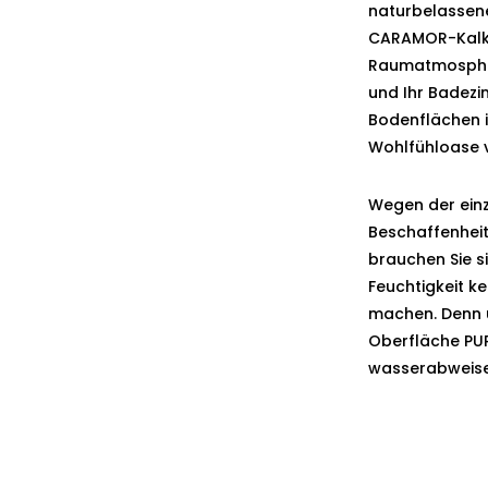
naturbelasse
CARAMOR
-Kal
Raumatmosphär
und Ihr Badez
Bodenflächen i
Wohlfühloase 
Wegen der einz
Beschaffenhei
brauchen Sie 
Feuchtigkeit k
machen. Denn 
Oberfläche
PU
wasserabweise