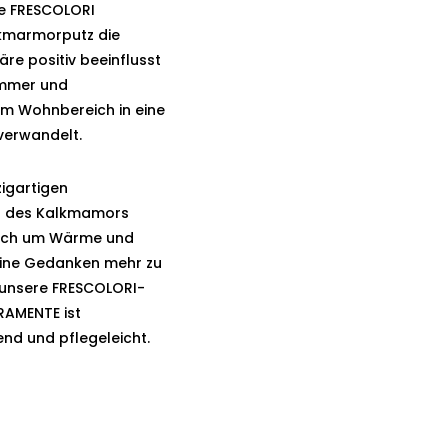
ne
FRESCOLORI
kmarmorputz die
e positiv beeinflusst
immer und
m Wohnbereich in eine
verwandelt.
igartigen
t des Kalkmamors
sich um Wärme und
eine Gedanken mehr zu
unsere FRESCOLORI-
RAMENTE
ist
nd und pflegeleicht.