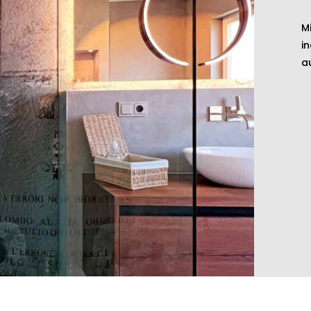
M
i
a